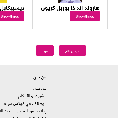
هارولد اند ذا بوربل كريون
ديسبيكابل 
Showtimes
Showtimes
يعرض الآن
قريبا
من نحن
من نحن
الشروط و الأحكام
الوظائف في ﭬوكس سينما
إخلاء مسؤولية من عمليات الا