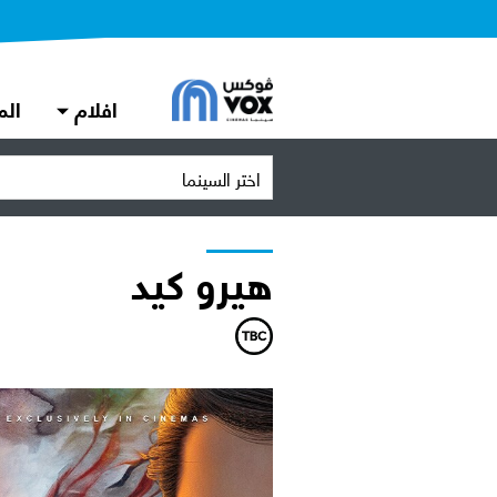
افلام
الم
اختر السينما
هيرو كيد