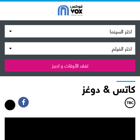
اختر السينما
اختر الفيلم
تفقد الأوقات و احجز
كاتس & دوغز