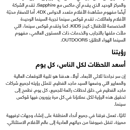
والمركز الوحيد الذي يقدم آي ماكس مع Sapphire. تقدم الشركة
أيضًا مفهوم مشاهدة الأفلام متعدد الحواس 4DX. أما للصغار محبّة
الأفلام ولعائلات، تقدم ڤوكس سينما تجربة السينما الوحيدة
المخصصة للأطفال: كيدز KIDS. كما وتقدم ڤوكس سينما، التي
ملأت ملفها بالتجارب والخدمات ذات المستوى العالمي، مفهوم
السينما الهواء الطلق: OUTDOORS.
رؤيتنا
أسعد اللحظات لكل الناس، كل يوم
إن سر نجاحنا ثلاثي الأبعاد. أولاً، هدفنا هو تلبية التوقعات العالية
والمعايير التي وضعها السيد ماجد الفطيم. تتمثل رؤيته لجميع شركات
ماجد الفطيم في خلق لحظات رائعة للجميع، كل يوم. نطمح إلى
تحقيق هذه الرؤية لكل عملاؤنا في كل مرة يزورون فيها ڤوكس
سينما.
ثانيًا، تعمل فرقنا في جميع أنحاء المنطقة على إنشاء وجهات ترفيهية
مميزة، تنقل ضيوفنا من حياتهم العادية إلى عالم الأفلام الاستثنائي.