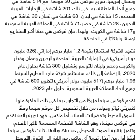
وشمال إفريقيا. تتوزّع ڤوكس على 50 موقعًا، مع 514 شاشة في
جميع أنحاء المنطقة، بما في ذلك 201 شاشة في الإمارات العربية
المتحدة، 15 شاشة في لبنان، 63 شاشة في عُمان، 30 شاشة في
البحرين، 28 شاشة في مصر،71 شاشة في المملكة العربية السعودية
و17 شاشة في الكويت، ولهذا، فإن ڤوكس هي حتمًا أكثر المشاريع
توسعًا وابتكارًا في المنطقة.
تشهد الشركة استثمارًا بقيمة 1.2 مليار درهم إماراتي (326 مليون
دولار أمريكي) في الإمارات العربية المتحدة والبحرين وعمان وقطر
والكويت ومصر ولبنان للتوسع وتشغيل 300 شاشة بحلول عام
2020. بالإضافة إلى ذلك، ستستثمر شركة ماجد الفطيم للسينما
1.96 مليار درهم (517 مليون دولار أمريكي) لتطوير 600 شاشة في
جميع أنحاء المملكة العربية السعودية بحلول عام 2023.
تقدم ڤوكس سينما مزيجًا من التجارب بما في ذلك الفاخرة منها،
كتجربتي ثياتر وجولد، من خلال تخصيص كل موقع سينما وفقًا
للسوق المحيط وتفضيلات العملاء. أما ماكس، فهو تجربة رائعة تقدّم
في ڤوكس سينما، وهو الشاشة الضخمة المصممة لأكبر الأفلام،
وتتميز بتقنية الصوت المحيطي Dolby Atmos. كانت ڤوكس سينما
أيضًا أول من أدخل تجربة آي ماكس مع الليزر إلى الشرق الأوسط