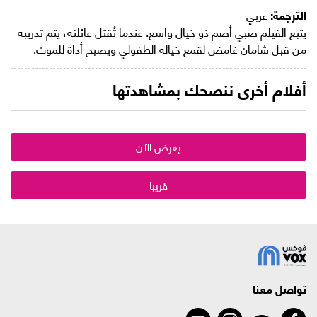
الترجمة:
عربي
يتبع الفيلم صبي أصم ذو خيال واسع. عندما تُقتل عائلته، يتم تدريبه
من قبل شامان غامض لقمع خياله الطفولي ويصبح أداة للموت.
أفلام أخرى ننصحك بمشاهدتها
يعرض الآن
قريبا
تواصل معنا