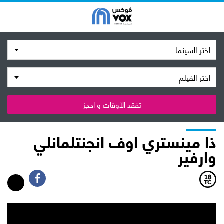
اختر السينما
اختر الفيلم
تفقد الأوقات و احجز
ذا مينستري اوف انجنتلمانلي
وارفير