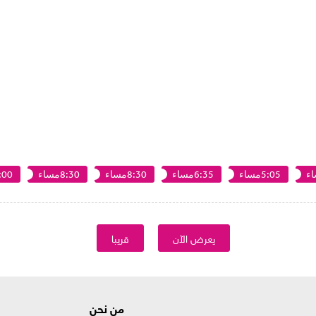
5:05مساء
6:35مساء
8:30مساء
8:30مساء
10:00
يعرض الآن
قريبا
من نحن