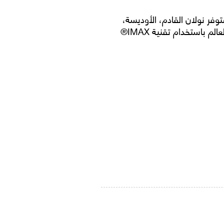
ض 16 يوليو 2026. فيلم كريستوفر نولان القادم، الأوديسة،
ملحمة أسطورية حافلة بالإثارة، تم تصويرها في أنحاء العالم باستخدام تقنية IMAX®