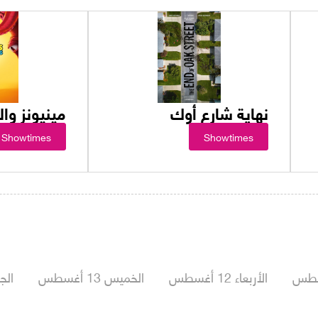
نهاية شارع أوك
مينيونز و
Showtimes
Showtimes
الأربعاء 12 أغسطس
الخميس 13 أغسطس
الجمعة