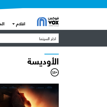
افلام
الم
اختر السينما
الأوديسة