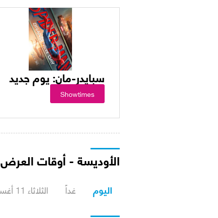
سبايدر-مان: يوم جديد
Showtimes
الأوديسة - أوقات العرض
اليوم
غداً
الثلاثاء 11 أغسطس