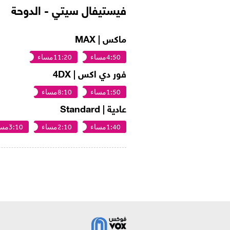
فيستيفال سيتي - الدوحة
ماكس | MAX
4:50مساء
11:20مساء
فور دي اكس | 4DX
1:50مساء
8:10مساء
عادية | Standard
1:40مساء
2:10مساء
3:10مساء