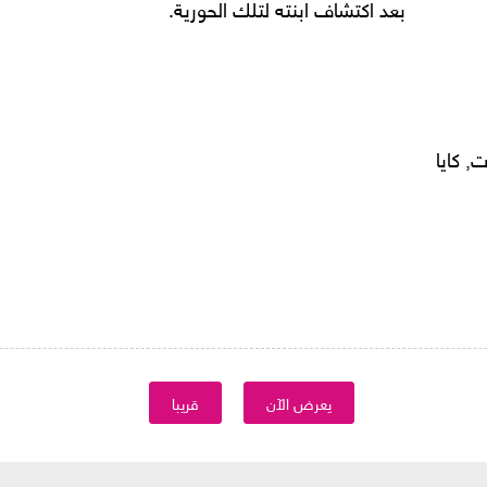
بعد اكتشاف ابنته لتلك الحورية.
, كايا
يعرض الآن
قريبا