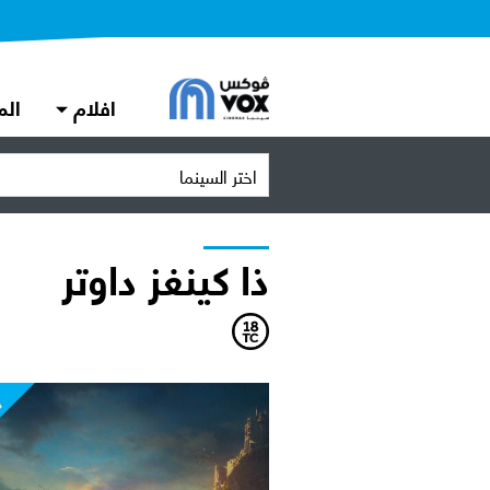
افلام
الم
اختر السينما
ذا كينغز داوتر