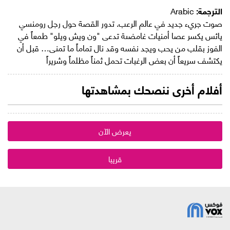
الترجمة:
Arabic
صوت جريء جديد في عالم الرعب. تدور القصة حول رجل رومنسي
يائس يكسر عصا أمنيات غامضىة تدعى "ون ويش ويلو" طمعاً في
الفوز بقلب من يحب ويجد نفسه وقد نال تماماً ما تمنى… قبل أن
يكتشف سريعاً أن بعض الرغبات تحمل ثمناً مظلماً وشريراً
أفلام أخرى ننصحك بمشاهدتها
يعرض الآن
قريبا