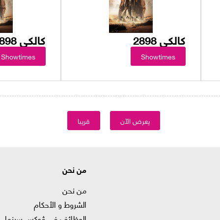
كالكي 2898
كالكي 2898
Showtimes
Showtimes
يعرض الآن
قريبا
من نحن
من نحن
الشروط و الأحكام
الوظائف في ﭬوكس سينما