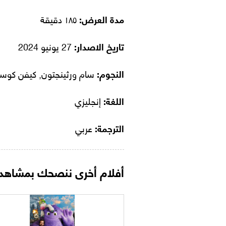
مدة العرض:
١٨٥ دقيقة
تاريخ الاصدار:
27 يونيو 2024
النجوم:
سام ورثينجتون, كيفن كوست
اللغة:
إنجليزي
الترجمة:
عربي
أفلام أخرى ننصحك بمشاهدت