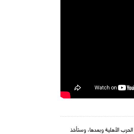
لسينمائية على مدار 15 عامًا قبل الحرب الأهلية وبعدها، وستأخذ