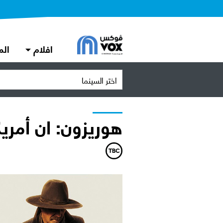
افلام
الم
اختر السينما
هوريزون: ان أمريكا