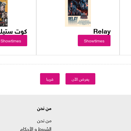
Relay
كوت ستيل
Showtimes
Showtimes
يعرض الآن
قريبا
من نحن
من نحن
الشروط و الأحكام