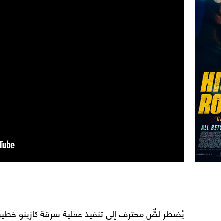
يُضطر لصٌّ محترف إلى تنفيذ عملية سرقة كازينو خطير