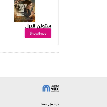
ستولن قيرل
Showtimes
تواصل معنا