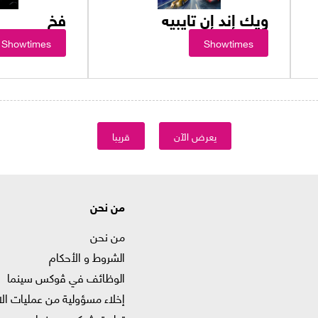
ويك إند إن تايبيه
فخ
Showtimes
Showtimes
يعرض الآن
قريبا
من نحن
من نحن
الشروط و الأحكام
الوظائف في ﭬوكس سينما
إخلاء مسؤولية من عمليات الا