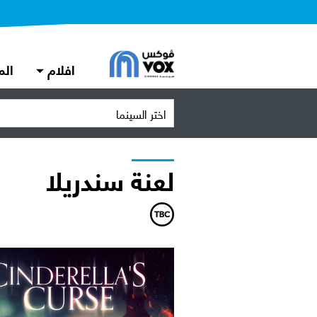
افلام
الم
اختر السينما
لعنة سندريلا