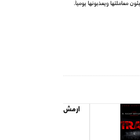
يئون معاملتها ويعذبونها يومياً.
ارمش مرتين