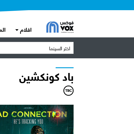
افلام
الم
اختر السينما
باد كونكشين