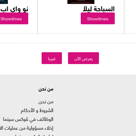
السباحة ليلاً
نو واي اب
Showtimes
Showtimes
يعرض الآن
قريبا
من نحن
من نحن
الشروط و الأحكام
الوظائف في ﭬوكس سينما
إخلاء مسؤولية من عمليات الا