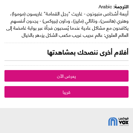
الترجمة:
Arabic
أربعة أشخاص منبوذون - غاريت "رجل القمامة" غاريسون (موموا)،
وهنري (هانسن)، وناتالي (مايرز)، وداون (بروكس) - يجدون أنفسهم
يكافحون مع مشاكل عادية عندما يُسحبون فجأة عبر بوابة غامضة إلى
العالم العلوي: عالم عجيب غريب مكعب الشكل يزدهر بالخيال
أفلام أخرى ننصحك بمشاهدتها
يعرض الآن
قريبا