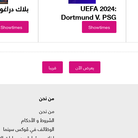
UEFA 2024:
بلاك دراغو
Dortmund V. PSG
Showtimes
Showtimes
يعرض الآن
قريبا
من نحن
من نحن
الشروط و الأحكام
الوظائف في ﭬوكس سينما
إخلاء مسؤولية من عمليات الا