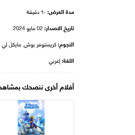
مدة العرض:
٩٠ دقيقة
تاريخ الاصدار:
02 مايو 2024
النجوم:
كريستوفر بوش, مايكل لي
اللغة:
إعربي
أفلام أخرى ننصحك بمشاهدت