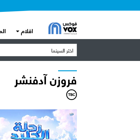
افلام
الم
اختر السينما
فروزن آدفنشر