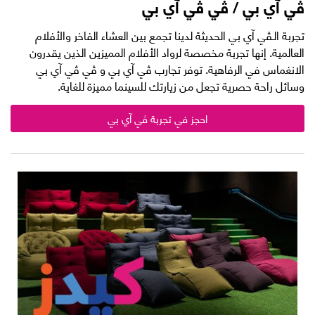
ڤي آي بي / ڤي ڤي آي بي
تجربة الـڤي آي بي الحديثة لدينا تجمع بين العشاء الفاخر والأفلام
العالمية. إنها تجربة مخصصة لرواد الأفلام المميزين الذين يقدرون
الانغماس في الرفاهية. توفر تجارب ڤي آي بي و ڤي ڤي آي بي
وسائل راحة حصرية تجعل من زيارتك للسينما مميزة للغاية.
احجز في تجربة ڤي آي بي